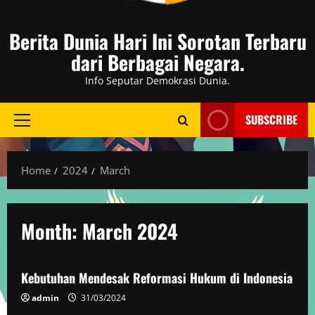
Berita Dunia Hari Ini Sorotan Terbaru
dari Berbagai Negara.
Info Seputar Demokrasi Dunia.
SUBSCRIBE
Primary
Menu
Home
2024
March
Month:
March 2024
Demokrasi
Kebutuhan Mendesak Reformasi Hukum di Indonesia
admin
31/03/2024