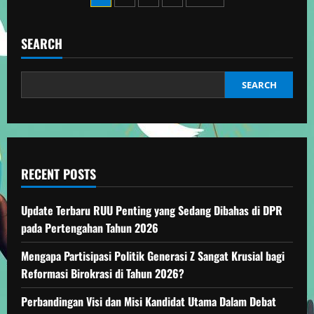
–
Kunci
pagination
Demokrasi
Indonesia
SEARCH
SEARCH
RECENT POSTS
Update Terbaru RUU Penting yang Sedang Dibahas di DPR
pada Pertengahan Tahun 2026
Mengapa Partisipasi Politik Generasi Z Sangat Krusial bagi
Reformasi Birokrasi di Tahun 2026?
Perbandingan Visi dan Misi Kandidat Utama Dalam Debat