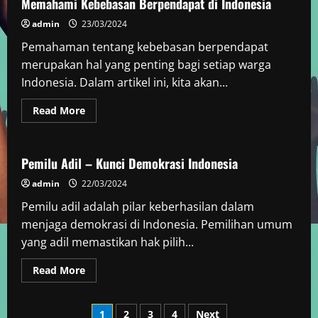
Memahami Kebebasan Berpendapat di Indonesia
Tinjauan
Aktual
admin
23/03/2024
Pemahaman tentang kebebasan berpendapat
merupakan hal yang penting bagi setiap warga
Indonesia. Dalam artikel ini, kita akan...
Read
Read More
more
Demokrasi
about
Memahami
Kebebasan
Berpendapat
Pemilu Adil – Kunci Demokrasi Indonesia
di
Indonesia
admin
22/03/2024
Pemilu adil adalah pilar keberhasilan dalam
menjaga demokrasi di Indonesia. Pemilihan umum
yang adil memastikan hak pilih...
Read
Read More
more
about
Pemilu
Posts
Adil
1
2
3
4
Next