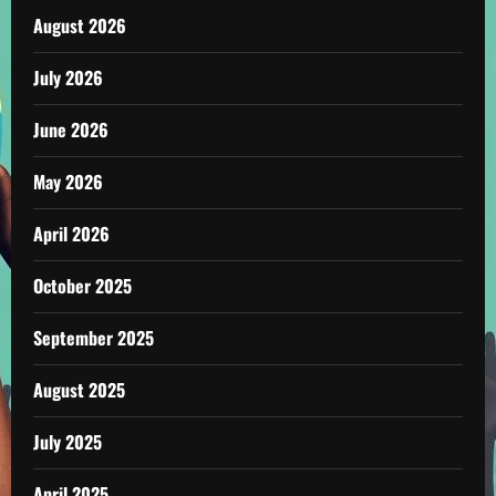
August 2026
July 2026
June 2026
May 2026
April 2026
October 2025
September 2025
August 2025
July 2025
April 2025