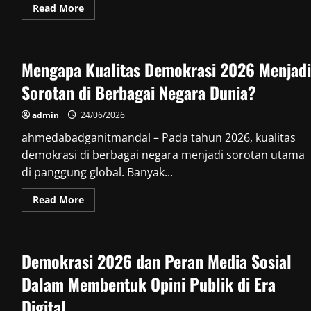
Read
Read More
more
about
Demokrasi
2026:
Strategi
Mengapa Kualitas Demokrasi 2026 Menjadi
Efektif
Meningkatkan
Partisipasi
Sorotan di Berbagai Negara Dunia?
Pemilih
Muda
dalam
admin
24/06/2026
Pemilu
ahmedabadganitmandal – Pada tahun 2026, kualitas
demokrasi di berbagai negara menjadi sorotan utama
di panggung global. Banyak...
Read
Read More
more
about
Mengapa
Kualitas
Demokrasi
Demokrasi 2026 dan Peran Media Sosial
2026
Menjadi
Sorotan
Dalam Membentuk Opini Publik di Era
di
Berbagai
Digital
Negara