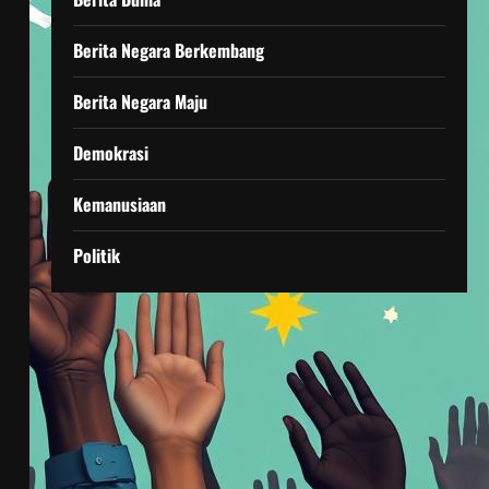
Berita Negara Berkembang
Berita Negara Maju
Demokrasi
Kemanusiaan
Politik