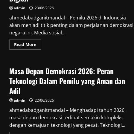
Dunia?
admin
23/06/2026
ahmedabadganitmandal – Pemilu 2026 di Indonesia
akan menjadi titik penting dalam perjalanan demokrasi
negara ini. Media sosial...
Read
Read More
more
about
Demokrasi
2026
dan
Masa Depan Demokrasi 2026: Peran
Peran
Media
Sosial
Teknologi Dalam Pemilu yang Aman dan
Dalam
Membentuk
Adil
Opini
Publik
di
admin
22/06/2026
Era
Digital
ahmedabadganitmandal – Menghadapi tahun 2026,
masa depan demokrasi terlihat semakin kompleks
dengan kemajuan teknologi yang pesat. Teknologi...