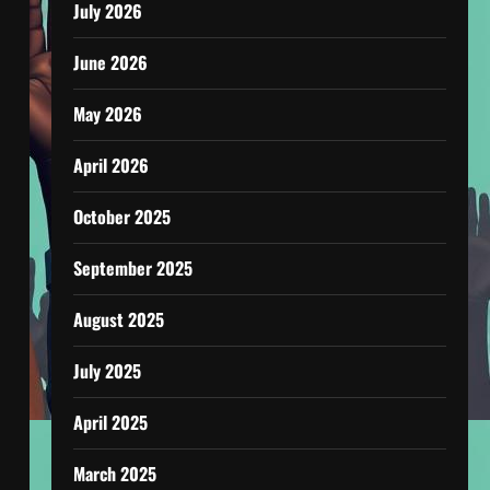
July 2026
June 2026
May 2026
April 2026
October 2025
September 2025
August 2025
July 2025
April 2025
March 2025