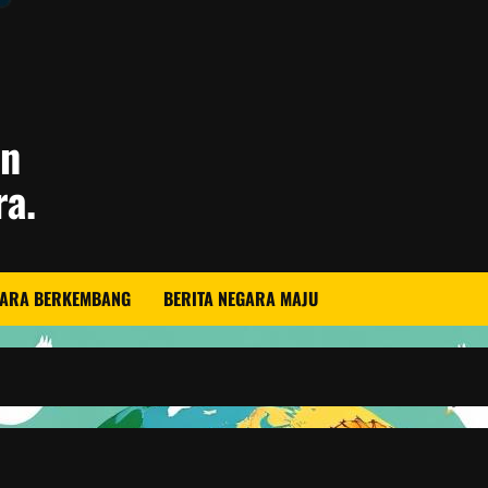
an
ra.
GARA BERKEMBANG
BERITA NEGARA MAJU