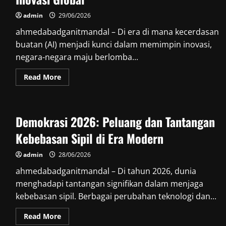
admin
29/06/2026
ahmedabadganitmandal – Di era di mana kecerdasan
buatan (AI) menjadi kunci dalam memimpin inovasi,
negara-negara maju berlomba...
Read
Read More
more
about
Negara-
Negara
Maju
Demokrasi 2026: Peluang dan Tantangan
2026
Berlomba
Kuasai
Kebebasan Sipil di Era Modern
AI,
Amerika
Serikat
admin
28/06/2026
dan
Jepang
ahmedabadganitmandal – Di tahun 2026, dunia
Pimpin
Inovasi
menghadapi tantangan signifikan dalam menjaga
Global
kebebasan sipil. Berbagai perubahan teknologi dan...
Read
Read More
more