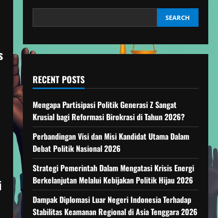
SEARCH
s
RECENT POSTS
Mengapa Partisipasi Politik Generasi Z Sangat
Krusial bagi Reformasi Birokrasi di Tahun 2026?
Perbandingan Visi dan Misi Kandidat Utama Dalam
Debat Politik Nasional 2026
Strategi Pemerintah Dalam Mengatasi Krisis Energi
Berkelanjutan Melalui Kebijakan Politik Hijau 2026
i
Dampak Diplomasi Luar Negeri Indonesia Terhadap
Stabilitas Keamanan Regional di Asia Tenggara 2026