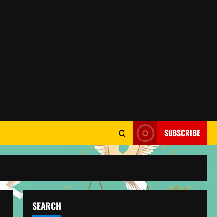
SUBSCRIBE
SEARCH