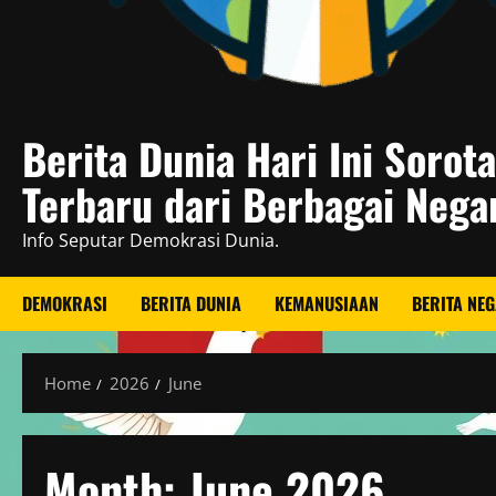
Berita Dunia Hari Ini Sorot
Terbaru dari Berbagai Nega
Info Seputar Demokrasi Dunia.
DEMOKRASI
BERITA DUNIA
KEMANUSIAAN
BERITA NE
Home
2026
June
Month:
June 2026