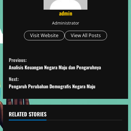
admin
Administrator
Visit Website
View All Posts
C
Previous:
o
Analisis Keuangan Negara Maju dan Pengaruhnya
Next:
n
Pengaruh Perubahan Demografis Negara Maju
t
i
RELATED STORIES
n
Berita Negara Maju