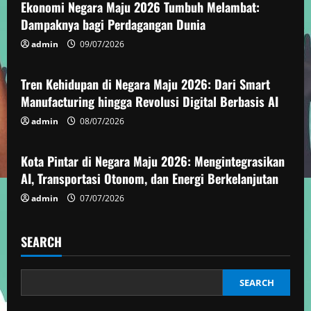
u
Ekonomi Negara Maju 2026 Tumbuh Melambat:
e
Dampaknya bagi Perdagangan Dunia
admin
09/07/2026
Berita Negara Maju
R
e
Tren Kehidupan di Negara Maju 2026: Dari Smart
Manufacturing hingga Revolusi Digital Berbasis AI
a
admin
08/07/2026
Berita Negara Maju
d
Kota Pintar di Negara Maju 2026: Mengintegrasikan
i
AI, Transportasi Otonom, dan Energi Berkelanjutan
n
admin
07/07/2026
g
SEARCH
SEARCH