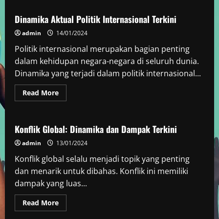
Update
Terkini
Berita
Dinamika Aktual Politik Internasional Terkini
Ekonomi
Dunia
admin
14/01/2024
|
Info
Politik internasional merupakan bagian penting
Pasar
dalam kehidupan negara-negara di seluruh dunia.
Dinamika yang terjadi dalam politik internasional...
Read
Read More
more
Berita Dunia
about
Dinamika
Aktual
Politik
Konflik Global: Dinamika dan Dampak Terkini
Internasional
Terkini
admin
13/01/2024
Konflik global selalu menjadi topik yang penting
dan menarik untuk dibahas. Konflik ini memiliki
dampak yang luas...
Read
Read More
more
Berita Dunia
about