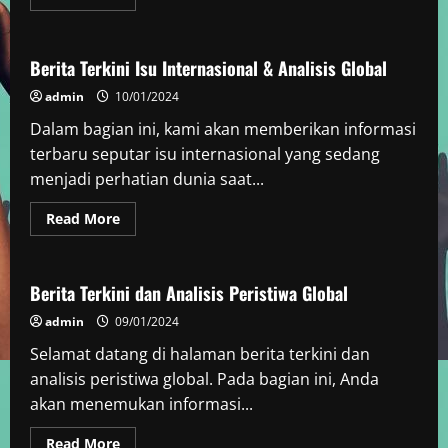
more
Berita Dunia
about
Berita
Terkini
Dunia
Berita Terkini Isu Internasional & Analisis Global
–
Info
admin
10/01/2024
Global
Terupdate
Dalam bagian ini, kami akan memberikan informasi
terbaru seputar isu internasional yang sedang
menjadi perhatian dunia saat...
Read
Read More
more
Berita Dunia
about
Berita
Terkini
Isu
Berita Terkini dan Analisis Peristiwa Global
Internasional
&
admin
09/01/2024
Analisis
Global
Selamat datang di halaman berita terkini dan
analisis peristiwa global. Pada bagian ini, Anda
akan menemukan informasi...
Read
Read More