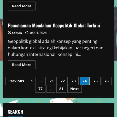
Read
Read More
more
Berita Dunia
about
Dampak
Pandemi
Global
Pemahaman Mendalam Geopolitik Global Terkini
Terhadap
Ekonomi
admin
06/01/2024
Indonesia
Geopolitik global adalah konsep yang penting
dalam konteks strategi kebijakan luar negeri dan
hubungan internasional. Konsep ini...
Read
Read More
more
about
Pemahaman
Posts
Mendalam
Previous
1
…
71
72
73
74
75
76
Geopolitik
Global
77
…
81
Next
pagination
Terkini
SEARCH