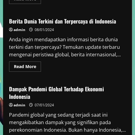
more
Berita Dunia
about
Berita
Terkini
dan
Berita Dunia Terkini dan Terpercaya di Indonesia
Analisis
Peristiwa
admin
08/01/2024
Global
Anda ingin mendapatkan informasi berita dunia
terkini dan terpercaya? Temukan update terbaru
mengenai peristiwa global, berita internasional,...
Read
Read More
more
Berita Dunia
about
Berita
Dunia
Terkini
Dampak Pandemi Global Terhadap Ekonomi
dan
Indonesia
Terpercaya
di
Indonesia
admin
07/01/2024
Pandemi global yang sedang terjadi saat ini
mengakibatkan dampak yang signifikan pada
perekonomian Indonesia. Bukan hanya Indonesia,...