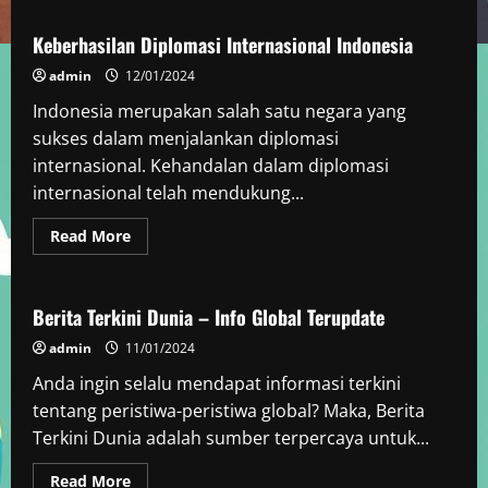
Konflik
Global:
Dinamika
Keberhasilan Diplomasi Internasional Indonesia
dan
Dampak
admin
12/01/2024
Terkini
Indonesia merupakan salah satu negara yang
sukses dalam menjalankan diplomasi
internasional. Kehandalan dalam diplomasi
internasional telah mendukung...
Read
Read More
more
Berita Dunia
about
Keberhasilan
Diplomasi
Internasional
Berita Terkini Dunia – Info Global Terupdate
Indonesia
admin
11/01/2024
Anda ingin selalu mendapat informasi terkini
tentang peristiwa-peristiwa global? Maka, Berita
Terkini Dunia adalah sumber terpercaya untuk...
Read
Read More