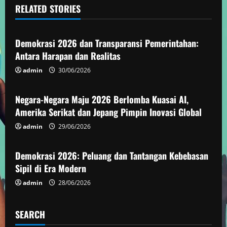
RELATED STORIES
n
Demokrasi
u
Demokrasi 2026 dan Transparansi Pemerintahan:
e
Antara Harapan dan Realitas
admin
30/06/2026
Demokrasi
R
e
Negara-Negara Maju 2026 Berlomba Kuasai AI,
Amerika Serikat dan Jepang Pimpin Inovasi Global
a
admin
29/06/2026
Demokrasi
d
Demokrasi 2026: Peluang dan Tantangan Kebebasan
i
Sipil di Era Modern
n
admin
28/06/2026
g
SEARCH