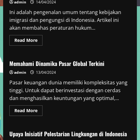
Internasional
admin
14/04/2024
Ini adalah pengenalan umum tentang kebijakan
imigrasi dan pengungsi di Indonesia. Artikel ini
akan membahas peraturan hukum...
Read
Read More
more
Berita Negara Berkembang
about
Kebijakan
Imigrasi
dan
Memahami Dinamika Pasar Global Terkini
Pengungsi
di
admin
13/04/2024
Indonesia
Pasar keuangan dunia memiliki kompleksitas yang
tinggi. Untuk dapat berinvestasi dengan cerdas
dan menghasilkan keuntungan yang optimal,...
Read
Read More
more
Berita Negara Berkembang
about
Memahami
Dinamika
Pasar
Upaya Inisiatif Pelestarian Lingkungan di Indonesia
Global