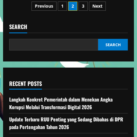
Posts
Perubahan
Previous
1
2
3
Next
Demografi
Global
pagination
di
Era
Modern
SEARCH
SEARCH
RECENT POSTS
Langkah Konkret Pemerintah dalam Menekan Angka
Korupsi Melalui Transformasi Digital 2026
Update Terbaru RUU Penting yang Sedang Dibahas di DPR
pada Pertengahan Tahun 2026