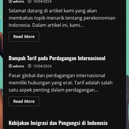
admin
16/04/2024
Selamat datang di artikel kami yang akan
membahas topik menarik tentang perekonomian
Indonesia. Dalam artikel ini, kami...
Read
Read More
more
Berita Negara Berkembang
about
Perekonomian
Indonesia:
Tren
Dampak Tarif pada Perdagangan Internasional
dan
Analisis
admin
15/04/2024
Terkini
Pasar global dan perdagangan internasional
memiliki hubungan yang erat. Tarif adalah salah
satu aspek penting dalam perdagangan...
Read
Read More
more
Berita Negara Berkembang
about
Dampak
Tarif
pada
Kebijakan Imigrasi dan Pengungsi di Indonesia
Perdagangan