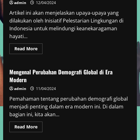
Terkini
admin
12/04/2024
Artikel ini akan menjelaskan upaya-upaya yang
dilakukan oleh Inisiatif Pelestarian Lingkungan di
Indonesia untuk melindungi keanekaragaman
hayati...
Read
Read More
more
Berita Negara Berkembang
about
Upaya
Inisiatif
Pelestarian
Mengenal Perubahan Demografi Global di Era
Lingkungan
Modern
di
Indonesia
admin
11/04/2024
Pemahaman tentang perubahan demografi global
menjadi penting dalam era modern ini. Di dalam
bagian ini, kita akan...
Read
Read More
more
about
Mengenal