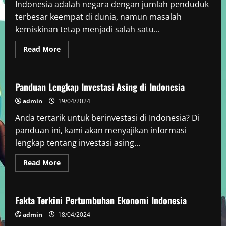
Indonesia adalah negara dengan jumlah penduduk
terbesar keempat di dunia, namun masalah
kemiskinan tetap menjadi salah satu...
Read
Read More
more
Berita Negara Berkembang
about
Penanggulangan
Kemiskinan
di
Panduan Lengkap Investasi Asing di Indonesia
Indonesia
admin
19/04/2024
Anda tertarik untuk berinvestasi di Indonesia? Di
panduan ini, kami akan menyajikan informasi
lengkap tentang investasi asing...
Read
Read More
more
Berita Negara Berkembang
about
Panduan
Lengkap
Investasi
Fakta Terkini Pertumbuhan Ekonomi Indonesia
Asing
di
admin
18/04/2024
Indonesia