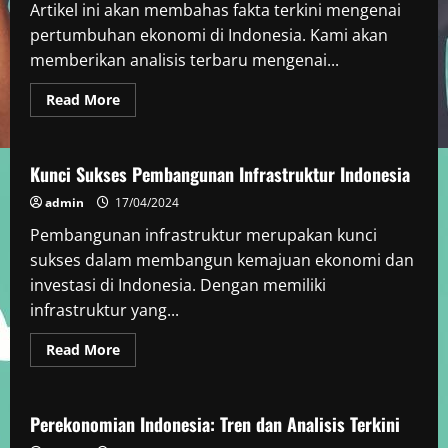
Artikel ini akan membahas fakta terkini mengenai
pertumbuhan ekonomi di Indonesia. Kami akan
memberikan analisis terbaru mengenai...
Read
Read More
more
Berita Negara Berkembang
about
Fakta
Terkini
Pertumbuhan
Kunci Sukses Pembangunan Infrastruktur Indonesia
Ekonomi
Indonesia
admin
17/04/2024
Pembangunan infrastruktur merupakan kunci
sukses dalam membangun kemajuan ekonomi dan
investasi di Indonesia. Dengan memiliki
infrastruktur yang...
Read
Read More
more
Berita Negara Berkembang
about
Kunci
Sukses
Pembangunan
Perekonomian Indonesia: Tren dan Analisis Terkini
Infrastruktur
Indonesia