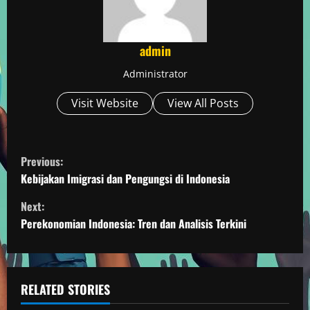
admin
Administrator
Visit Website
View All Posts
C
Previous:
o
Kebijakan Imigrasi dan Pengungsi di Indonesia
Next:
n
Perekonomian Indonesia: Tren dan Analisis Terkini
t
i
RELATED STORIES
n
Berita Negara Berkembang