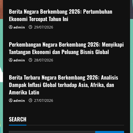
u
Berita Negara Berkembang 2026: Pertumbuhan
e
Ekonomi Tercepat Tahun Ini
admin
29/07/2026
Berita Negara Berkembang
R
e
Perkembangan Negara Berkembang 2026: Menyikapi
Tantangan Ekonomi dan Peluang Bisnis Global
a
admin
28/07/2026
Berita Negara Berkembang
d
Berita Terbaru Negara Berkembang 2026: Analisis
i
Dampak Inflasi Global terhadap Asia, Afrika, dan
Amerika Latin
n
admin
27/07/2026
g
SEARCH