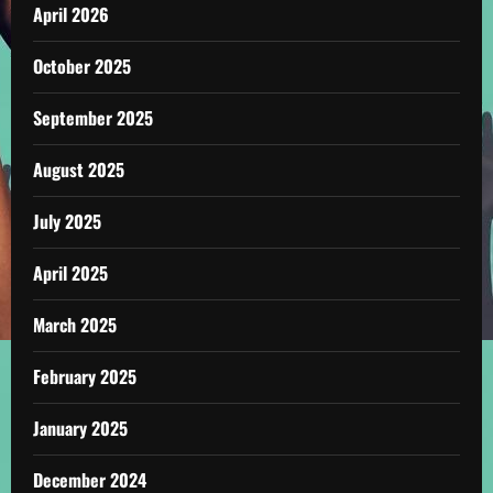
April 2026
October 2025
September 2025
August 2025
July 2025
April 2025
March 2025
February 2025
January 2025
December 2024