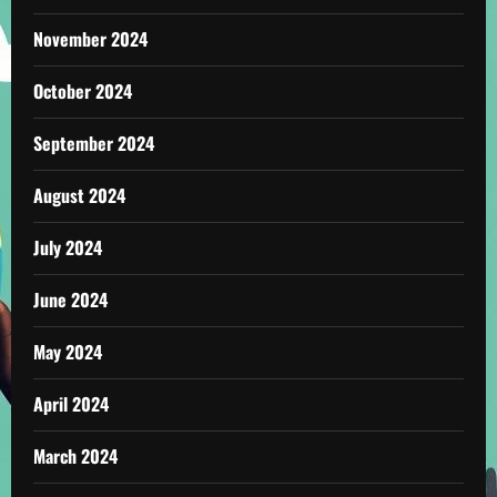
November 2024
October 2024
September 2024
August 2024
July 2024
June 2024
May 2024
April 2024
March 2024