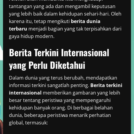
tantangan yang ada dan mengambil keputusan
yang lebih baik dalam kehidupan sehari-hari. Oleh
karena itu, tetap mengikuti
berita dunia
terbaru
menjadi bagian yang tak terpisahkan dari
gaya hidup modern.
Berita Terkini Internasional
yang Perlu Diketahui
Dalam dunia yang terus berubah, mendapatkan
informasi terkini sangatlah penting.
Berita terkini
internasional
memberikan gambaran yang lebih
besar tentang peristiwa yang mempengaruhi
kehidupan banyak orang. Di berbagai belahan
dunia, beberapa peristiwa menarik perhatian
global, termasuk: