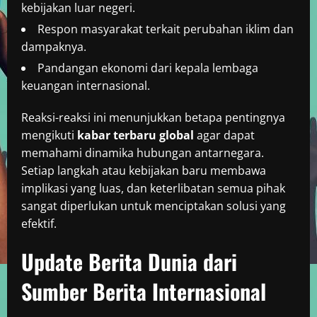
kebijakan luar negeri.
Respon masyarakat terkait perubahan iklim dan
dampaknya.
Pandangan ekonomi dari kepala lembaga
keuangan internasional.
Reaksi-reaksi ini menunjukkan betapa pentingnya
mengikuti
kabar terbaru global
agar dapat
memahami dinamika hubungan antarnegara.
Setiap langkah atau kebijakan baru membawa
implikasi yang luas, dan keterlibatan semua pihak
sangat diperlukan untuk menciptakan solusi yang
efektif.
Update Berita Dunia dari
Sumber Berita Internasional