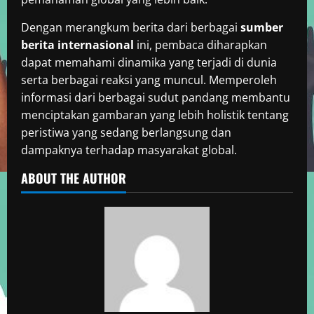
Dengan merangkum berita dari berbagai
sumber
berita internasional
ini, pembaca diharapkan
dapat memahami dinamika yang terjadi di dunia
serta berbagai reaksi yang muncul. Memperoleh
informasi dari berbagai sudut pandang membantu
menciptakan gambaran yang lebih holistik tentang
peristiwa yang sedang berlangsung dan
dampaknya terhadap masyarakat global.
ABOUT THE AUTHOR