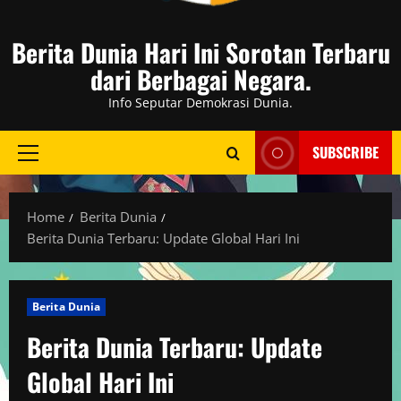
Berita Dunia Hari Ini Sorotan Terbaru
dari Berbagai Negara.
Info Seputar Demokrasi Dunia.
SUBSCRIBE
Primary
Menu
Home
Berita Dunia
Berita Dunia Terbaru: Update Global Hari Ini
Berita Dunia
Berita Dunia Terbaru: Update
Global Hari Ini