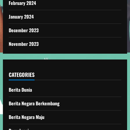
February 2024
January 2024
December 2023
November 2023
CATEGORIES
Berita Dunia
Berita Negara Berkembang
Berita Negara Maju