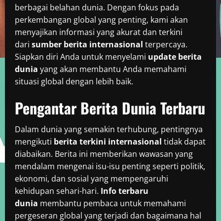
berbagai belahan dunia. Dengan fokus pada
perkembangan global yang penting, kami akan
menyajikan informasi yang akurat dan terkini
dari
sumber berita internasional
terpercaya.
Siapkan diri Anda untuk menyelami
update berita
dunia
yang akan membantu Anda memahami
situasi global dengan lebih baik.
Pengantar Berita Dunia Terbaru
Dalam dunia yang semakin terhubung, pentingnya
mengikuti
berita terkini internasional
tidak dapat
diabaikan. Berita ini memberikan wawasan yang
mendalam mengenai isu-isu penting seperti politik,
ekonomi, dan sosial yang mempengaruhi
kehidupan sehari-hari.
Info terbaru
dunia
membantu pembaca untuk memahami
pergeseran global yang terjadi dan bagaimana hal