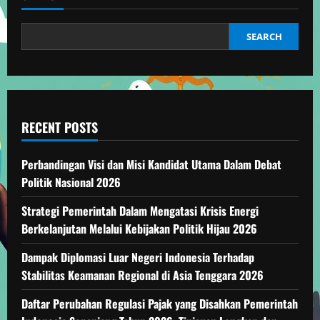
SEARCH
RECENT POSTS
Perbandingan Visi dan Misi Kandidat Utama Dalam Debat
Politik Nasional 2026
Strategi Pemerintah Dalam Mengatasi Krisis Energi
Berkelanjutan Melalui Kebijakan Politik Hijau 2026
Dampak Diplomasi Luar Negeri Indonesia Terhadap
Stabilitas Keamanan Regional di Asia Tenggara 2026
Daftar Perubahan Regulasi Pajak yang Disahkan Pemerintah