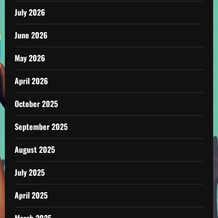
July 2026
June 2026
May 2026
April 2026
October 2025
September 2025
August 2025
July 2025
April 2025
March 2025