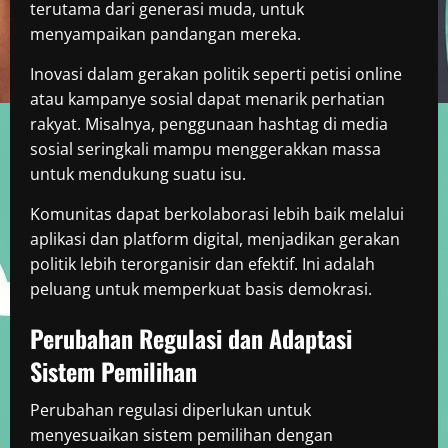
terutama dari generasi muda, untuk
menyampaikan pandangan mereka.
Inovasi dalam gerakan politik seperti petisi online
atau kampanye sosial dapat menarik perhatian
rakyat. Misalnya, penggunaan hashtag di media
sosial seringkali mampu menggerakkan massa
untuk mendukung suatu isu.
Komunitas dapat berkolaborasi lebih baik melalui
aplikasi dan platform digital, menjadikan gerakan
politik lebih terorganisir dan efektif. Ini adalah
peluang untuk memperkuat basis demokrasi.
Perubahan Regulasi dan Adaptasi
Sistem Pemilihan
Perubahan regulasi diperlukan untuk
menyesuaikan sistem pemilihan dengan