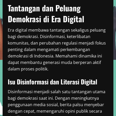
Tantangan dan Peluang
Demokrasi di Era Digital
Era digital membawa tantangan sekaligus peluang
bagi demokrasi. Disinformasi, keterlibatan
komunitas, dan perubahan regulasi menjadi fokus
penting dalam mengamati perkembangan
demokrasi di Indonesia. Memahami dinamika ini
dapat membantu generasi muda berperan aktif
dalam proses politik.
Isu Disinformasi dan Literasi Digital
Disinformasi menjadi salah satu tantangan utama
bagi demokrasi saat ini. Dengan meningkatnya
penggunaan media sosial, berita palsu menyebar
dengan cepat, memengaruhi opini publik secara