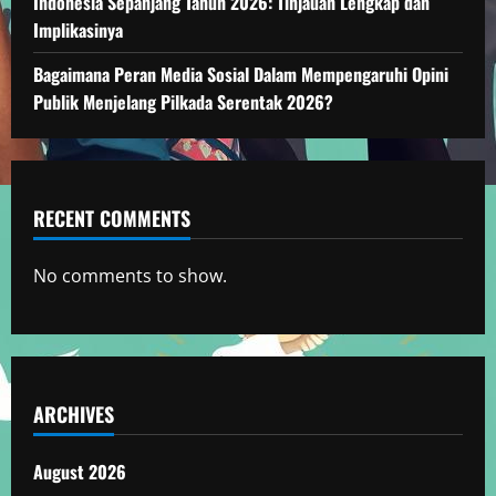
Indonesia Sepanjang Tahun 2026: Tinjauan Lengkap dan
Implikasinya
Bagaimana Peran Media Sosial Dalam Mempengaruhi Opini
Publik Menjelang Pilkada Serentak 2026?
RECENT COMMENTS
No comments to show.
ARCHIVES
August 2026