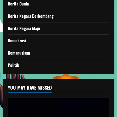
Berita Dunia
Berita Negara Berkembang
Berita Negara Maju
Demokrasi
Kemanusiaan
Politik
YOU MAY HAVE MISSED