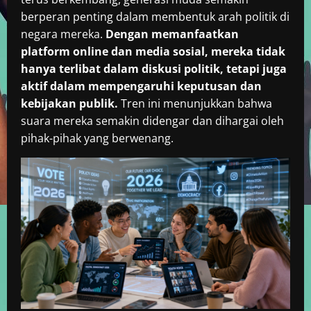
berperan penting dalam membentuk arah politik di
negara mereka.
Dengan memanfaatkan
platform online dan media sosial, mereka tidak
hanya terlibat dalam diskusi politik, tetapi juga
aktif dalam mempengaruhi keputusan dan
kebijakan publik.
Tren ini menunjukkan bahwa
suara mereka semakin didengar dan dihargai oleh
pihak-pihak yang berwenang.