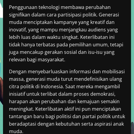
Penggunaan teknologi membawa perubahan
signifikan dalam cara partisipasi politik. Generasi
muda menciptakan kampanye yang kreatif dan
inovatif, yang mampu menjangkau audiens yang
lebih luas dalam waktu singkat. Keterlibatan ini
tidak hanya terbatas pada pemilihan umum, tetapi
juga mencakup gerakan sosial dan isu-isu yang
relevan bagi masyarakat.
Dengan menyebarluaskan informasi dan mobilisasi
massa, generasi muda turut mendefinisikan ulang
citra politik di Indonesia. Saat mereka mengambil
inisiatif untuk terlibat dalam proses demokrasi,
harapan akan perubahan dan kemajuan semakin
meningkat. Keterlibatan aktif ini pun menciptakan
tantangan baru bagi politisi dan partai politik untuk
beradaptasi dengan kebutuhan serta aspirasi anak
muda.