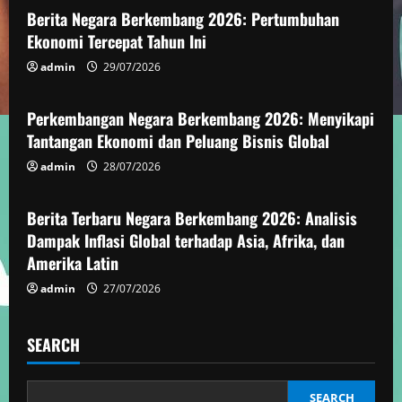
u
Berita Negara Berkembang 2026: Pertumbuhan
e
Ekonomi Tercepat Tahun Ini
admin
29/07/2026
Berita Negara Berkembang
R
e
Perkembangan Negara Berkembang 2026: Menyikapi
Tantangan Ekonomi dan Peluang Bisnis Global
a
admin
28/07/2026
Berita Negara Berkembang
d
Berita Terbaru Negara Berkembang 2026: Analisis
i
Dampak Inflasi Global terhadap Asia, Afrika, dan
Amerika Latin
n
admin
27/07/2026
g
SEARCH
SEARCH