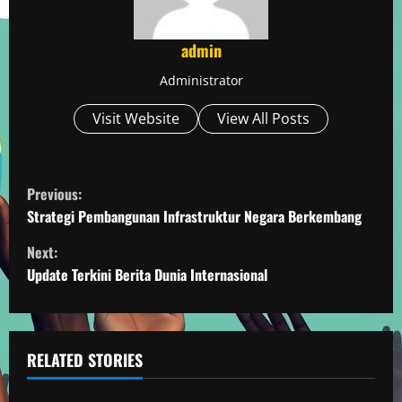
admin
Administrator
Visit Website
View All Posts
C
Previous:
o
Strategi Pembangunan Infrastruktur Negara Berkembang
Next:
n
Update Terkini Berita Dunia Internasional
t
i
RELATED STORIES
n
Berita Negara Berkembang