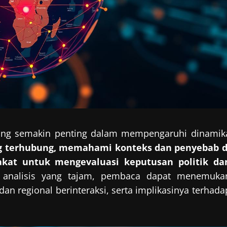
 yang semakin penting dalam mempengaruhi dinamik
ng terhubung, memahami konteks dan penyebab d
akat untuk mengevaluasi keputusan politik da
 analisis yang tajam, pembaca dapat menemuka
 regional berinteraksi, serta implikasinya terhada