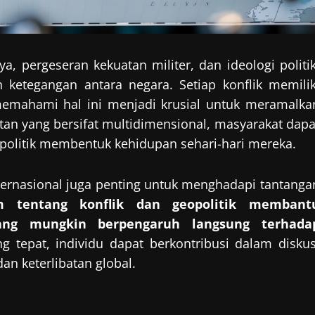
a, pergeseran kekuatan militer, dan ideologi politik
etegangan antara negara. Setiap konflik memilik
memahami hal ini menjadi krusial untuk meramalka
an yang bersifat multidimensional, masyarakat dapa
olitik membentuk kehidupan sehari-hari mereka.
rnasional juga penting untuk menghadapi tantanga
m tentang konflik dan geopolitik membant
ang mungkin berpengaruh langsung terhada
tepat, individu dapat berkontribusi dalam diskus
an keterlibatan global.