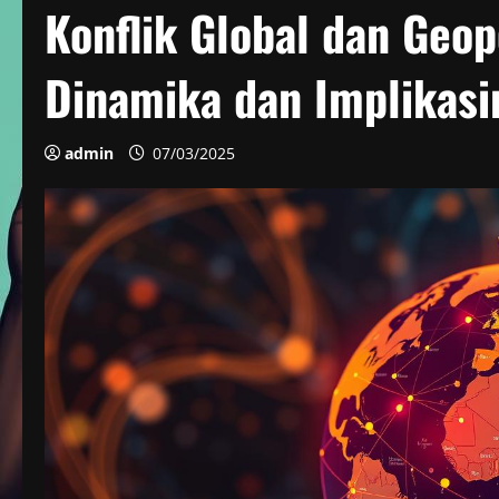
Konflik Global dan Geo
Dinamika dan Implikasin
admin
07/03/2025