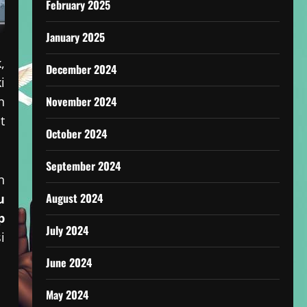
February 2025
January 2025
,
December 2024
i
November 2024
n
t
October 2024
September 2024
n
August 2024
u
p
July 2024
i
June 2024
May 2024