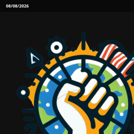
Skip
08/08/2026
to
content