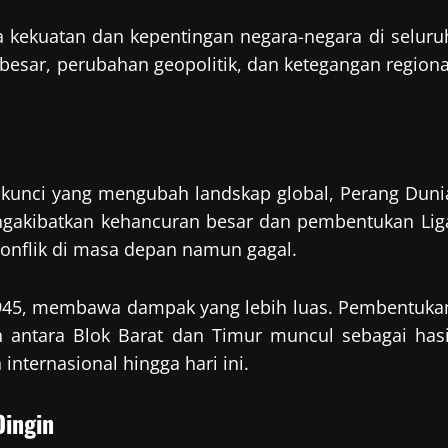
kekuatan dan kepentingan negara-negara di seluru
g besar, perubahan geopolitik, dan ketegangan regiona
a kunci yang mengubah landskap global, Perang Duni
engakibatkan kehancuran besar dan pembentukan Lig
onflik di masa depan namun gagal.
a 1945, membawa dampak yang lebih luas. Pembentuka
n antara Blok Barat dan Timur muncul sebagai hasi
nternasional hingga hari ini.
Dingin