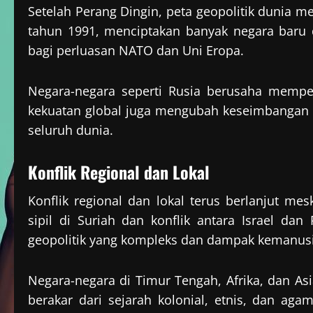
Setelah Perang Dingin, peta geopolitik dunia 
tahun 1991, menciptakan banyak negara baru 
bagi perluasan NATO dan Uni Eropa.
Negara-negara seperti Rusia berusaha mempe
kekuatan global juga mengubah keseimbangan 
seluruh dunia.
Konflik Regional dan Lokal
Konflik regional dan lokal terus berlanjut m
sipil di Suriah dan konflik antara Israel dan
geopolitik yang kompleks dan dampak kemanusi
Negara-negara di Timur Tengah, Afrika, dan Asi
berakar dari sejarah kolonial, etnis, dan agam