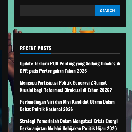
SEARCH
RECENT POSTS
Update Terbaru RUU Penting yang Sedang Dibahas di
DPR pada Pertengahan Tahun 2026
Mengapa Partisipasi Politik Generasi Z Sangat
Krusial bagi Reformasi Birokrasi di Tahun 2026?
Perbandingan Visi dan Misi Kandidat Utama Dalam
Debat Politik Nasional 2026
Strategi Pemerintah Dalam Mengatasi Krisis Energi
Berkelanjutan Melalui Kebijakan Politik Hijau 2026