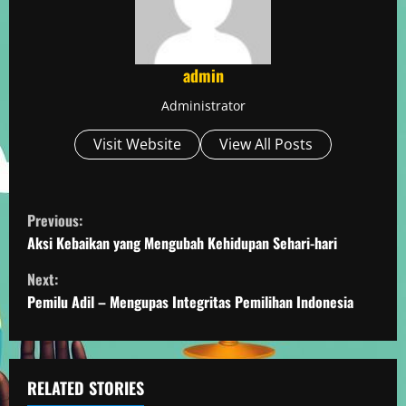
admin
Administrator
Visit Website
View All Posts
C
Previous:
o
Aksi Kebaikan yang Mengubah Kehidupan Sehari-hari
Next:
n
Pemilu Adil – Mengupas Integritas Pemilihan Indonesia
t
i
RELATED STORIES
n
Demokrasi