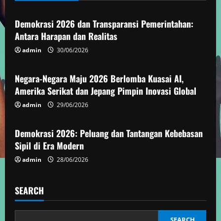
u
Demokrasi 2026 dan Transparansi Pemerintahan:
e
Antara Harapan dan Realitas
admin
30/06/2026
Demokrasi
R
e
Negara-Negara Maju 2026 Berlomba Kuasai AI,
Amerika Serikat dan Jepang Pimpin Inovasi Global
a
admin
29/06/2026
Demokrasi
d
Demokrasi 2026: Peluang dan Tantangan Kebebasan
i
Sipil di Era Modern
n
admin
28/06/2026
g
SEARCH
SEARCH