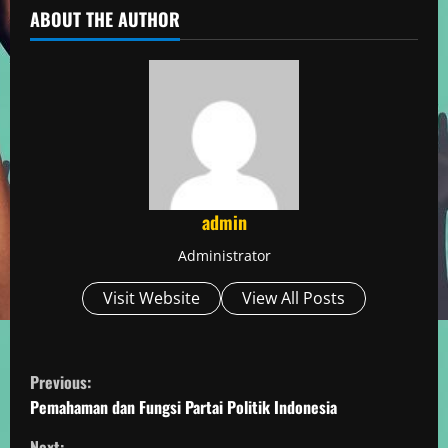
ABOUT THE AUTHOR
admin
Administrator
Visit Website
View All Posts
C
Previous:
o
Pemahaman dan Fungsi Partai Politik Indonesia
Next: