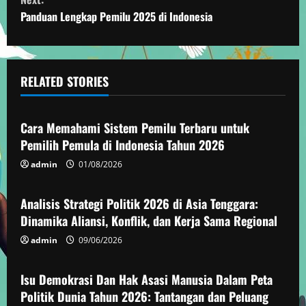
n
Panduan Lengkap Pemilu 2025 di Indonesia
t
i
RELATED STORIES
n
Politik
u
Cara Memahami Sistem Pemilu Terbaru untuk
e
Pemilih Pemula di Indonesia Tahun 2026
admin
01/08/2026
Politik
R
e
Analisis Strategi Politik 2026 di Asia Tenggara:
Dinamika Aliansi, Konflik, dan Kerja Sama Regional
a
admin
09/06/2026
Politik
d
Isu Demokrasi Dan Hak Asasi Manusia Dalam Peta
i
Politik Dunia Tahun 2026: Tantangan dan Peluang