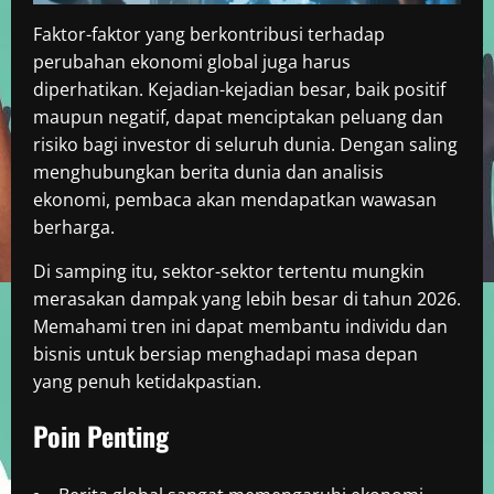
Faktor-faktor yang berkontribusi terhadap
perubahan ekonomi global juga harus
diperhatikan. Kejadian-kejadian besar, baik positif
maupun negatif, dapat menciptakan peluang dan
risiko bagi investor di seluruh dunia. Dengan saling
menghubungkan berita dunia dan analisis
ekonomi, pembaca akan mendapatkan wawasan
berharga.
Di samping itu, sektor-sektor tertentu mungkin
merasakan dampak yang lebih besar di tahun 2026.
Memahami tren ini dapat membantu individu dan
bisnis untuk bersiap menghadapi masa depan
yang penuh ketidakpastian.
Poin Penting