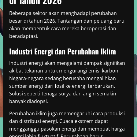
Beberapa sektor akan menghadapi perubahan
besar di tahun 2026. Tantangan dan peluang baru
akan membentuk cara mereka beroperasi dan
beradaptasi.
Industri Energi dan Perubahan Iklim
Industri energi akan mengalami dampak signifikan
akibat tekanan untuk mengurangi emisi karbon.
Negara-negara sedang berusaha mengalihkan
sumber energi dari fosil ke energi terbarukan.
Solusi seperti tenaga surya dan angin semakin
banyak diadopsi.
Perubahan iklim juga memengaruhi cara produksi
dan distribusi energi. Cuaca ekstrem dapat
mengganggu pasokan energi dan membuat harga
energi lebih fluktuatif. Perusahaan harus