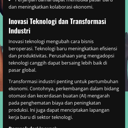
dan meningkatkan kolaborasi ekonomi.
Inovasi Teknologi dan Transformasi
Industri
Inovasi teknologi mengubah cara bisnis
beroperasi. Teknologi baru meningkatkan efisiensi
dan produktivitas. Perusahaan yang mengadopsi
teknologi canggih dapat bersaing lebih baik di
pasar global.
Transformasi industri penting untuk pertumbuhan
ekonomi. Contohnya, perkembangan dalam bidang
otomasi dan kecerdasan buatan (AI) mengarah
pada penghematan biaya dan peningkatan
produksi. Ini juga dapat menciptakan lapangan
kerja baru di sektor teknologi.