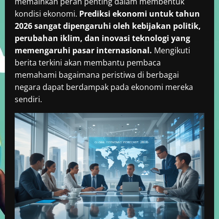
memainkan peran penting dalam membentuk
kondisi ekonomi.
Prediksi ekonomi untuk tahun
2026 sangat dipengaruhi oleh kebijakan politik,
perubahan iklim, dan inovasi teknologi yang
memengaruhi pasar internasional.
Mengikuti
berita terkini akan membantu pembaca
memahami bagaimana peristiwa di berbagai
negara dapat berdampak pada ekonomi mereka
sendiri.