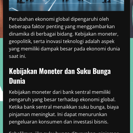
Perubahan ekonomi global dipengaruhi oleh
beberapa faktor penting yang menggambarkan
dinamika di berbagai bidang. Kebijakan moneter,
geopolitik, serta inovasi teknologi adalah aspek
yang memiliki dampak besar pada ekonomi dunia
saat ini.
Kebijakan Moneter dan Suku Bunga
Dunia
Kebijakan moneter dari bank sentral memiliki
pengaruh yang besar terhadap ekonomi global.
Ketika bank sentral menaikkan suku bunga, biaya
pinjaman meningkat. Ini dapat menurunkan
pengeluaran konsumen dan investasi bisnis.