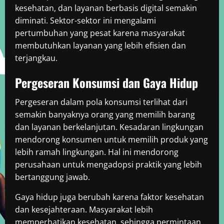
kesehatan, dan layanan berbasis digital semakin
diminati. Sektor-sektor ini mengalami
pertumbuhan yang pesat karena masyarakat
membutuhkan layanan yang lebih efisien dan
terjangkau.
Pergeseran Konsumsi dan Gaya Hidup
Pergeseran dalam pola konsumsi terlihat dari
semakin banyaknya orang yang memilih barang
dan layanan berkelanjutan. Kesadaran lingkungan
mendorong konsumen untuk memilih produk yang
lebih ramah lingkungan. Hal ini mendorong
perusahaan untuk mengadopsi praktik yang lebih
bertanggung jawab.
Gaya hidup juga berubah karena faktor kesehatan
dan kesejahteraan. Masyarakat lebih
memperhatikan kesehatan, sehingga permintaan