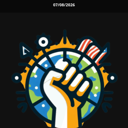
Skip
07/08/2026
to
content