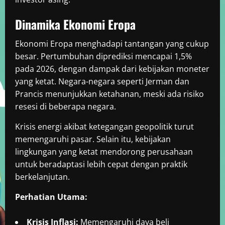
Dinamika Ekonomi Eropa
Ekonomi Eropa menghadapi tantangan yang cukup
besar. Pertumbuhan diprediksi mencapai 1,5%
pada 2026, dengan dampak dari kebijakan moneter
yang ketat. Negara-negara seperti Jerman dan
Prancis menunjukkan ketahanan, meski ada risiko
resesi di beberapa negara.
Krisis energi akibat ketegangan geopolitik turut
memengaruhi pasar. Selain itu, kebijakan
lingkungan yang ketat mendorong perusahaan
untuk beradaptasi lebih cepat dengan praktik
berkelanjutan.
Perhatian Utama:
Krisis Inflasi:
Memengaruhi daya beli