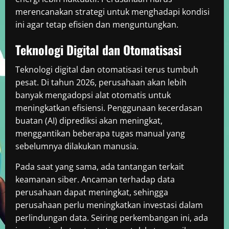
merencanakan strategi untuk menghadapi kondisi
ini agar tetap efisien dan menguntungkan.
Teknologi Digital dan Otomatisasi
Teknologi digital dan otomatisasi terus tumbuh
pesat. Di tahun 2026, perusahaan akan lebih
banyak mengadopsi alat otomatis untuk
meningkatkan efisiensi. Penggunaan kecerdasan
buatan (AI) diprediksi akan meningkat,
menggantikan beberapa tugas manual yang
sebelumnya dilakukan manusia.
Pada saat yang sama, ada tantangan terkait
keamanan siber. Ancaman terhadap data
perusahaan dapat meningkat, sehingga
perusahaan perlu meningkatkan investasi dalam
perlindungan data. Seiring perkembangan ini, ada