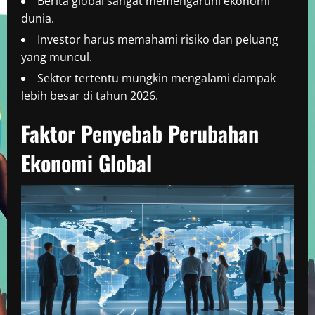
Berita global sangat memengaruhi ekonomi
dunia.
Investor harus memahami risiko dan peluang
yang muncul.
Sektor tertentu mungkin mengalami dampak
lebih besar di tahun 2026.
Faktor Penyebab Perubahan
Ekonomi Global