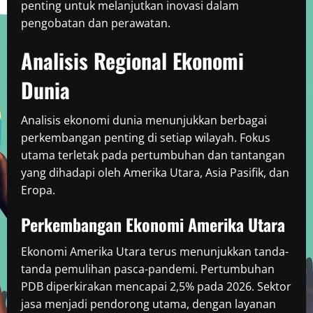
penting untuk melanjutkan inovasi dalam
pengobatan dan perawatan.
Analisis Regional Ekonomi
Dunia
Analisis ekonomi dunia menunjukkan berbagai
perkembangan penting di setiap wilayah. Fokus
utama terletak pada pertumbuhan dan tantangan
yang dihadapi oleh Amerika Utara, Asia Pasifik, dan
Eropa.
Perkembangan Ekonomi Amerika Utara
Ekonomi Amerika Utara terus menunjukkan tanda-
tanda pemulihan pasca-pandemi. Pertumbuhan
PDB diperkirakan mencapai 2,5% pada 2026. Sektor
jasa menjadi pendorong utama, dengan layanan