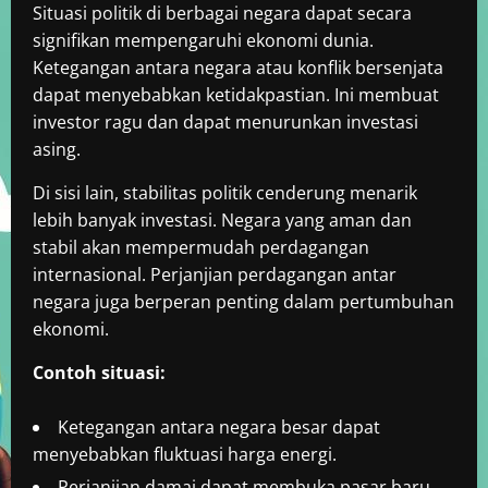
Situasi politik di berbagai negara dapat secara
signifikan mempengaruhi ekonomi dunia.
Ketegangan antara negara atau konflik bersenjata
dapat menyebabkan ketidakpastian. Ini membuat
investor ragu dan dapat menurunkan investasi
asing.
Di sisi lain, stabilitas politik cenderung menarik
lebih banyak investasi. Negara yang aman dan
stabil akan mempermudah perdagangan
internasional. Perjanjian perdagangan antar
negara juga berperan penting dalam pertumbuhan
ekonomi.
Contoh situasi:
Ketegangan antara negara besar dapat
menyebabkan fluktuasi harga energi.
Perjanjian damai dapat membuka pasar baru