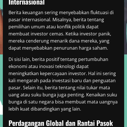
Internasional
Berita keuangan sering menyebabkan fluktuasi di
pasar internasional. Misalnya, berita tentang
pemilihan umum atau konflik politik dapat
membuat investor cemas. Ketika investor panik,
mereka cenderung menarik dana mereka, yang
dapat menyebabkan penurunan harga saham.
Di sisi lain, berita positif tentang pertumbuhan
ekonomi atau inovasi teknologi dapat
meningkatkan kepercayaan investor. Hal ini sering
kali mengarah pada investasi baru dan penguatan
pasar. Selain itu, berita tentang nilai tukar mata
uang atau suku bunga juga penting. Kenaikan suku
bunga di satu negara bisa membuat mata uangnya
lebih kuat dibandingkan yang lain.
Perdagangan Global dan Rantai Pasok