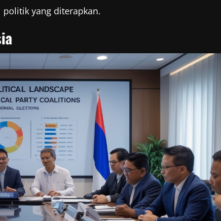
politik yang diterapkan.
sia