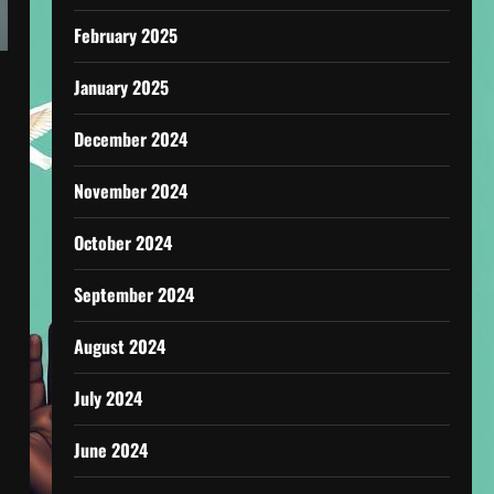
February 2025
January 2025
December 2024
November 2024
October 2024
September 2024
August 2024
July 2024
June 2024