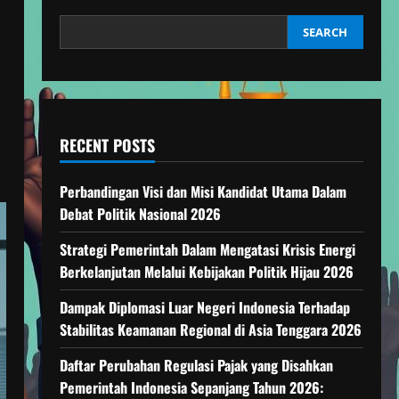
SEARCH
RECENT POSTS
Perbandingan Visi dan Misi Kandidat Utama Dalam
Debat Politik Nasional 2026
Strategi Pemerintah Dalam Mengatasi Krisis Energi
Berkelanjutan Melalui Kebijakan Politik Hijau 2026
Dampak Diplomasi Luar Negeri Indonesia Terhadap
Stabilitas Keamanan Regional di Asia Tenggara 2026
Daftar Perubahan Regulasi Pajak yang Disahkan
Pemerintah Indonesia Sepanjang Tahun 2026: