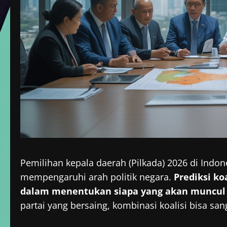
Pemilihan kepala daerah (Pilkada) 2026 di Indo
mempengaruhi arah politik negara.
Prediksi ko
dalam menentukan siapa yang akan muncul s
partai yang bersaing, kombinasi koalisi bisa sa