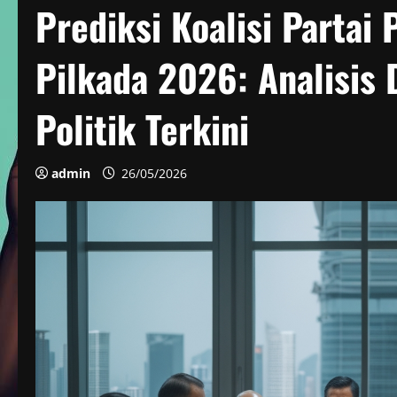
Prediksi Koalisi Partai 
Pilkada 2026: Analisis 
Politik Terkini
admin
26/05/2026