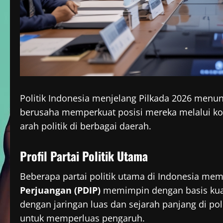
Politik Indonesia menjelang Pilkada 2026 menu
berusaha memperkuat posisi mereka melalui koali
arah politik di berbagai daerah.
Profil Partai Politik Utama
Beberapa partai politik utama di Indonesia mem
Perjuangan (PDIP)
memimpin dengan basis kuat
dengan jaringan luas dan sejarah panjang di poli
untuk memperluas pengaruh.