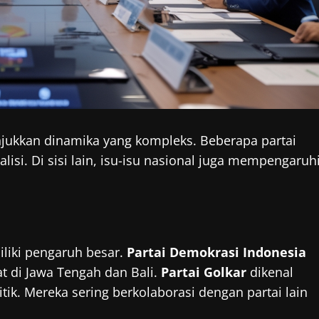
njukkan dinamika yang kompleks. Beberapa partai
si. Di sisi lain, isu-isu nasional juga mempengaruh
iliki pengaruh besar.
Partai Demokrasi Indonesia
 di Jawa Tengah dan Bali.
Partai Golkar
dikenal
tik. Mereka sering berkolaborasi dengan partai lain