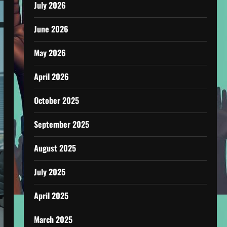
July 2026
June 2026
May 2026
April 2026
October 2025
September 2025
August 2025
July 2025
April 2025
March 2025