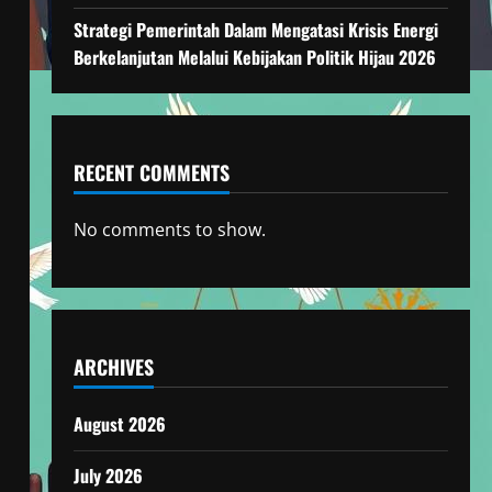
Strategi Pemerintah Dalam Mengatasi Krisis Energi
Berkelanjutan Melalui Kebijakan Politik Hijau 2026
RECENT COMMENTS
No comments to show.
ARCHIVES
August 2026
July 2026