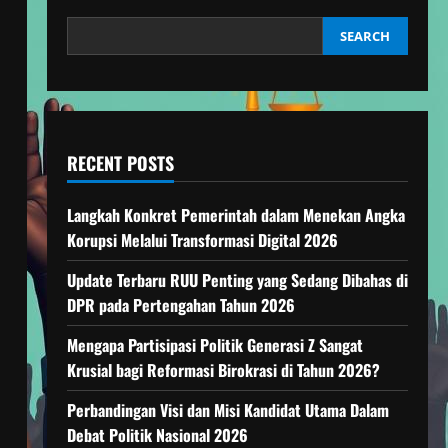
SEARCH
RECENT POSTS
Langkah Konkret Pemerintah dalam Menekan Angka
Korupsi Melalui Transformasi Digital 2026
Update Terbaru RUU Penting yang Sedang Dibahas di
DPR pada Pertengahan Tahun 2026
Mengapa Partisipasi Politik Generasi Z Sangat
Krusial bagi Reformasi Birokrasi di Tahun 2026?
Perbandingan Visi dan Misi Kandidat Utama Dalam
Debat Politik Nasional 2026