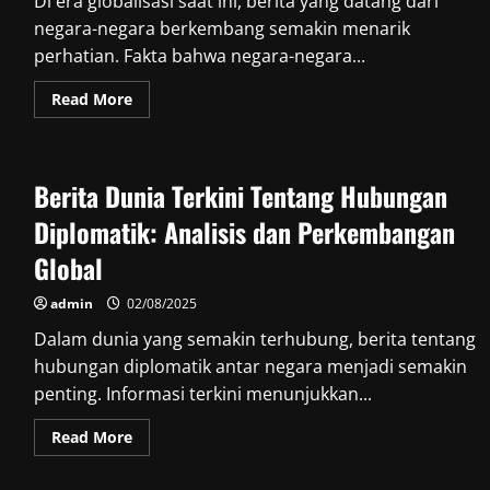
Di era globalisasi saat ini, berita yang datang dari
negara-negara berkembang semakin menarik
perhatian. Fakta bahwa negara-negara...
Read
Read More
more
about
Berita
Dunia
Hari
Berita Dunia Terkini Tentang Hubungan
Ini
dari
Negara-
Diplomatik: Analisis dan Perkembangan
Negara
Berkembang:
Global
Sorotan
Terkini
dan
admin
02/08/2025
Perkembangan
Penting
Dalam dunia yang semakin terhubung, berita tentang
hubungan diplomatik antar negara menjadi semakin
penting. Informasi terkini menunjukkan...
Read
Read More
more
about
Berita