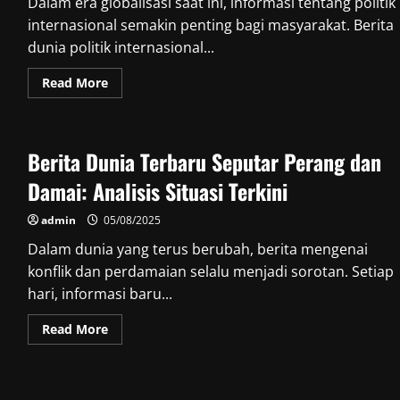
Dalam era globalisasi saat ini, informasi tentang politik
internasional semakin penting bagi masyarakat. Berita
dunia politik internasional...
Read
Read More
more
about
Informasi
Berita
Dunia
Berita Dunia Terbaru Seputar Perang dan
Politik
Internasional:
Memahami
Damai: Analisis Situasi Terkini
Perkembangan
Terkini
dan
admin
05/08/2025
Dampaknya
Dalam dunia yang terus berubah, berita mengenai
konflik dan perdamaian selalu menjadi sorotan. Setiap
hari, informasi baru...
Read
Read More
more
about
Berita
Dunia
Terbaru