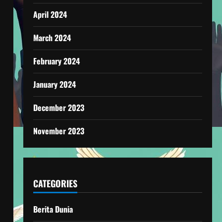
April 2024
March 2024
February 2024
January 2024
December 2023
November 2023
CATEGORIES
Berita Dunia