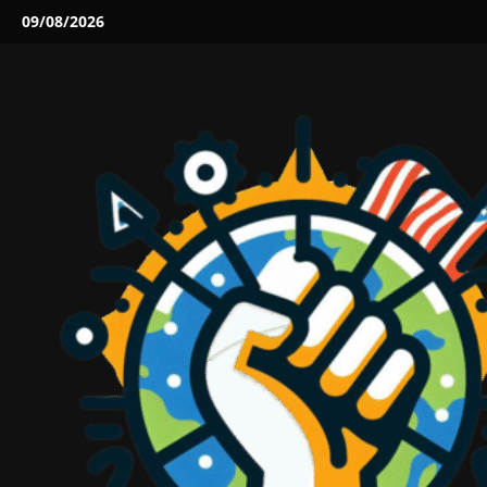
Skip
09/08/2026
to
content