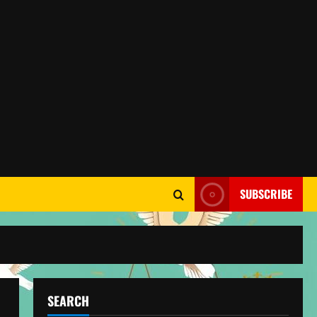
SUBSCRIBE
SEARCH