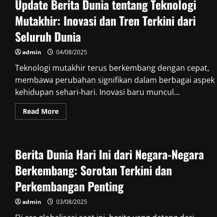
Update Berita Dunia tentang Teknologi
Seputar
Perang
dan
Mutakhir: Inovasi dan Tren Terkini dari
Damai:
Analisis
Seluruh Dunia
Situasi
Terkini
admin
04/08/2025
Teknologi mutakhir terus berkembang dengan cepat,
membawa perubahan signifikan dalam berbagai aspek
kehidupan sehari-hari. Inovasi baru muncul...
Read
Read More
more
about
Update
Berita
Dunia
Berita Dunia Hari Ini dari Negara-Negara
tentang
Teknologi
Mutakhir:
Berkembang: Sorotan Terkini dan
Inovasi
dan
Perkembangan Penting
Tren
Terkini
dari
admin
03/08/2025
Seluruh
Dunia