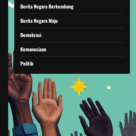
Berita Negara Berkembang
Berita Negara Maju
Demokrasi
Kemanusiaan
Politik