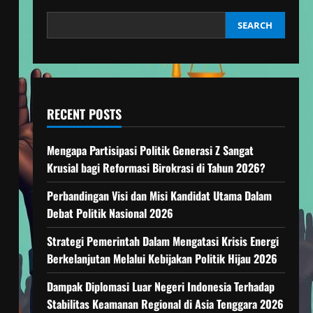
SEARCH
RECENT POSTS
Mengapa Partisipasi Politik Generasi Z Sangat
Krusial bagi Reformasi Birokrasi di Tahun 2026?
Perbandingan Visi dan Misi Kandidat Utama Dalam
Debat Politik Nasional 2026
Strategi Pemerintah Dalam Mengatasi Krisis Energi
Berkelanjutan Melalui Kebijakan Politik Hijau 2026
Dampak Diplomasi Luar Negeri Indonesia Terhadap
Stabilitas Keamanan Regional di Asia Tenggara 2026