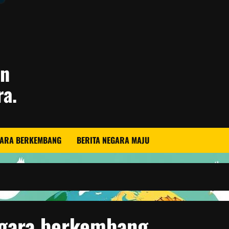
an
ra.
GARA BERKEMBANG
BERITA NEGARA MAJU
egara berkembang