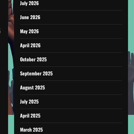
July 2026
June 2026
6
May 2026
April 2026
October 2025
September 2025
August 2025
July 2025
April 2025
March 2025