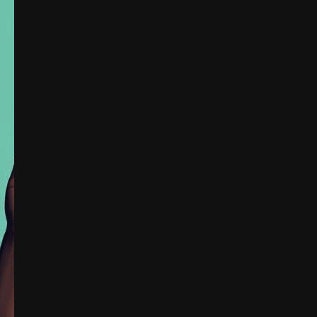
Berita Negara Berkembang
Berita Negara Berkembang