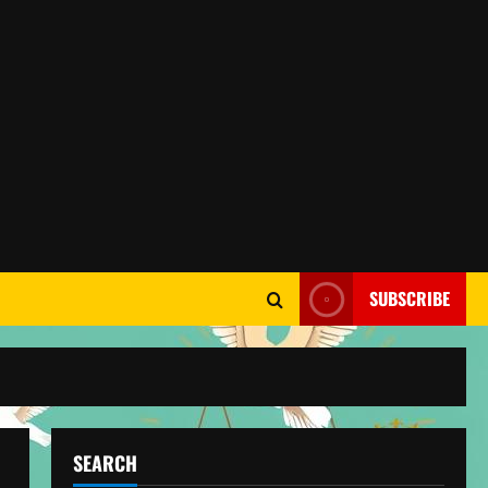
SUBSCRIBE
SEARCH