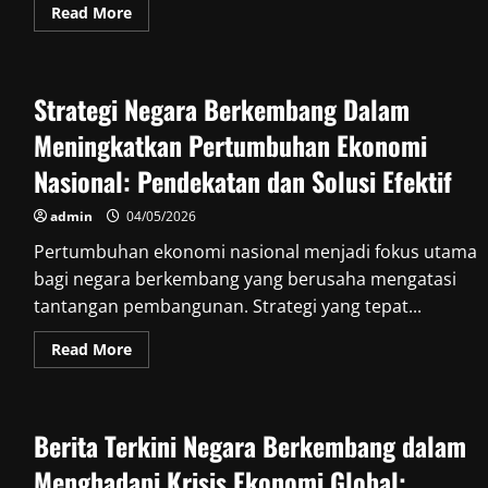
Read
Read More
more
about
Peran
Teknologi
Digital
Strategi Negara Berkembang Dalam
Dalam
Kemajuan
Negara
Meningkatkan Pertumbuhan Ekonomi
Berkembang
Saat
Nasional: Pendekatan dan Solusi Efektif
Ini:
Mendorong
Inovasi
admin
04/05/2026
dan
Pertumbuhan
Pertumbuhan ekonomi nasional menjadi fokus utama
Ekonomi
bagi negara berkembang yang berusaha mengatasi
tantangan pembangunan. Strategi yang tepat...
Read
Read More
more
about
Strategi
Negara
Berkembang
Berita Terkini Negara Berkembang dalam
Dalam
Meningkatkan
Pertumbuhan
Menghadapi Krisis Ekonomi Global:
Ekonomi