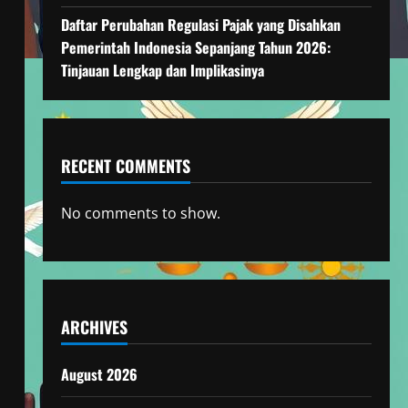
Daftar Perubahan Regulasi Pajak yang Disahkan
Pemerintah Indonesia Sepanjang Tahun 2026:
Tinjauan Lengkap dan Implikasinya
RECENT COMMENTS
No comments to show.
ARCHIVES
August 2026