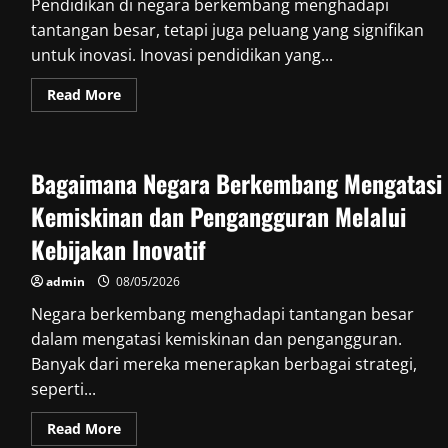
Pendidikan di negara berkembang menghadapi
tantangan besar, tetapi juga peluang yang signifikan
untuk inovasi. Inovasi pendidikan yang...
Read
Read More
more
about
Inovasi
Pendidikan
di
Bagaimana Negara Berkembang Mengatasi
Negara
Berkembang:
Membangun
Kemiskinan dan Pengangguran Melalui
Masa
Depan
Kebijakan Inovatif
yang
Lebih
Baik
admin
08/05/2026
Negara berkembang menghadapi tantangan besar
dalam mengatasi kemiskinan dan pengangguran.
Banyak dari mereka menerapkan berbagai strategi,
seperti...
Read
Read More
more