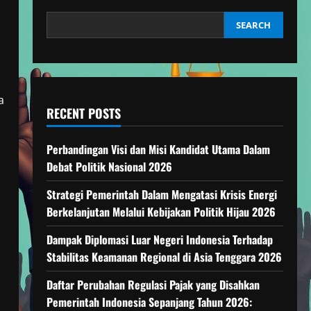
SEARCH
a
RECENT POSTS
Perbandingan Visi dan Misi Kandidat Utama Dalam
Debat Politik Nasional 2026
Strategi Pemerintah Dalam Mengatasi Krisis Energi
Berkelanjutan Melalui Kebijakan Politik Hijau 2026
Dampak Diplomasi Luar Negeri Indonesia Terhadap
Stabilitas Keamanan Regional di Asia Tenggara 2026
Daftar Perubahan Regulasi Pajak yang Disahkan
Pemerintah Indonesia Sepanjang Tahun 2026: