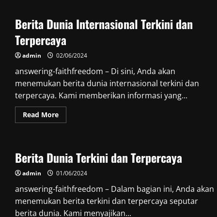
Berita
Dunia
Global
Berita Dunia Internasional Terkini dan
–
Informasi
Terkini
Terpercaya
dan
Akurat
admin
02/06/2024
answering-faithfreedom – Di sini, Anda akan
menemukan berita dunia internasional terkini dan
terpercaya. Kami memberikan informasi yang...
Read
Read More
more
about
Berita
Dunia
Internasional
Berita Dunia Terkini dan Terpercaya
Terkini
dan
Terpercaya
admin
01/06/2024
answering-faithfreedom – Dalam bagian ini, Anda akan
menemukan berita terkini dan terpercaya seputar
berita dunia. Kami menyajikan...