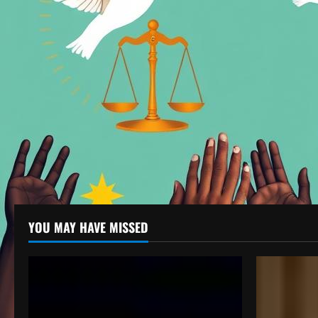
YOU MAY HAVE MISSED