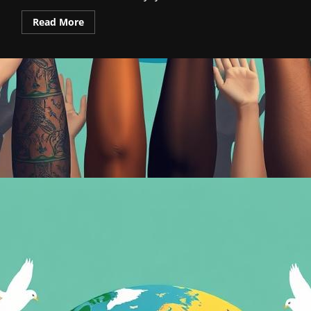
Read
Read More
more
about
Berita
Dunia
Terkini
dan
Terpercaya