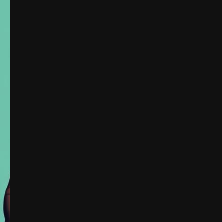
Berita Dunia
Berita Dunia