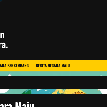
an
ra.
GARA BERKEMBANG
BERITA NEGARA MAJU
ara Maju