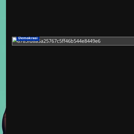
Demokrasi
Demokrasi