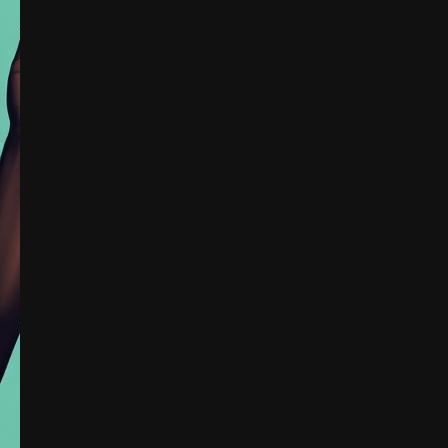
Demokrasi