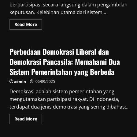
berpartisipasi secara langsung dalam pengambilan
keputusan. Kelebihan utama dari sistem...
Read
Read More
more
about
Kelebihan
Dan
Kekurangan
Perbedaan Demokrasi Liberal dan
Sistem
Demokrasi
Langsung:
Demokrasi Pancasila: Memahami Dua
Analisis
Mendalam
Sistem Pemerintahan yang Berbeda
Terhadap
Efektivitasnya
admin
06/09/2025
Demokrasi adalah sistem pemerintahan yang
mengutamakan partisipasi rakyat. Di Indonesia,
terdapat dua jenis demokrasi yang sering dibahas:...
Read
Read More
more
about
Perbedaan
Demokrasi