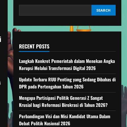
SEARCH
i
RECENT POSTS
Langkah Konkret Pemerintah dalam Menekan Angka
Korupsi Melalui Transformasi Digital 2026
Update Terbaru RUU Penting yang Sedang Dibahas di
i
DPR pada Pertengahan Tahun 2026
Mengapa Partisipasi Politik Generasi Z Sangat
Krusial bagi Reformasi Birokrasi di Tahun 2026?
Perbandingan Visi dan Misi Kandidat Utama Dalam
Debat Politik Nasional 2026
a