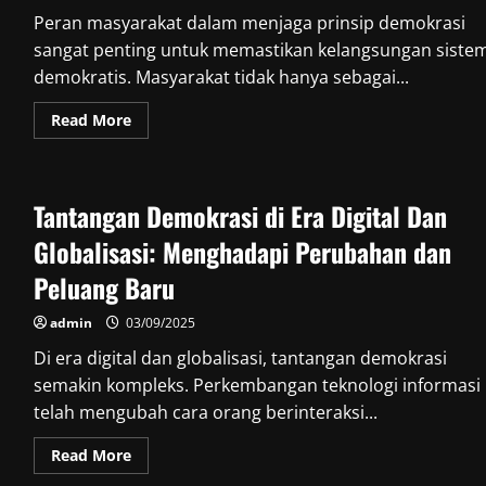
Peran masyarakat dalam menjaga prinsip demokrasi
sangat penting untuk memastikan kelangsungan siste
demokratis. Masyarakat tidak hanya sebagai...
Read
Read More
more
about
Peran
Masyarakat
Dalam
Tantangan Demokrasi di Era Digital Dan
Menjaga
Prinsip
Demokrasi:
Globalisasi: Menghadapi Perubahan dan
Kontribusi
dan
Peluang Baru
Tanggung
Jawab
Sosial
admin
03/09/2025
Di era digital dan globalisasi, tantangan demokrasi
semakin kompleks. Perkembangan teknologi informasi
telah mengubah cara orang berinteraksi...
Read
Read More
more
about