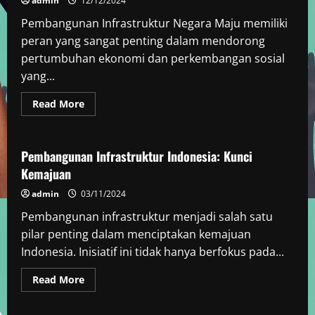
admin
12/12/2024
Pembangunan Infrastruktur Negara Maju memiliki
peran yang sangat penting dalam mendorong
pertumbuhan ekonomi dan perkembangan sosial
yang...
Read
Read More
more
Berita Negara Berkembang
about
Pembangunan
Infrastruktur
Negara
Pembangunan Infrastruktur Indonesia: Kunci
Maju
Kemajuan
di
Indonesia
admin
03/11/2024
Pembangunan infrastruktur menjadi salah satu
pilar penting dalam menciptakan kemajuan
Indonesia. Inisiatif ini tidak hanya berfokus pada...
Read
Read More
more
about
Pembangunan