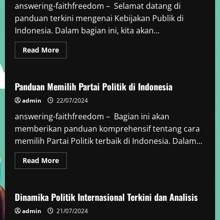
answering-faithfreedom – Selamat datang di
panduan terkini mengenai Kebijakan Publik di
Indonesia. Dalam bagian ini, kita akan...
Read
Read More
more
Politik
about
Panduan
Terkini
Kebijakan
Panduan Memilih Partai Politik di Indonesia
Publik
di
admin
22/07/2024
Indonesia
answering-faithfreedom – Bagian ini akan
memberikan panduan komprehensif tentang cara
memilih Partai Politik terbaik di Indonesia. Dalam...
Read
Read More
more
Politik
about
Panduan
Memilih
Partai
Dinamika Politik Internasional Terkini dan Analisis
Politik
di
admin
21/07/2024
Indonesia