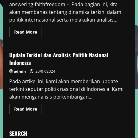
answering-faithfreedom – Pada bagian ini, kita
akan membahas tentang dinamika terkini dalam
politik internasional serta melakukan analisis...
Read
Read More
more
Politik
about
Dinamika
Politik
Internasional
Update Terkini dan Analisis Politik Nasional
Terkini
Indonesia
dan
Analisis
admin
20/07/2024
Pada artikel ini, kami akan memberikan update
terkini seputar politik nasional di Indonesia. Kami
akan menganalisis perkembangan...
Read
Read More
more
about
Update
Terkini
dan
SEARCH
Analisis