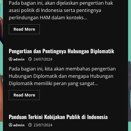
Pada bagian ini, akan dijelaskan pengertian hak
asasi politik di Indonesia serta pentingnya
perlindungan HAM dalam konteks...
Read
Read More
more
Politik
about
Pengertian
Hak
Asasi
Pengertian dan Pentingnya Hubungan Diplomatik
Politik
di
admin
24/07/2024
Indonesia
Pada bagian ini, kita akan membahas pengertian
Hubungan Diplomatik dan mengapa Hubungan
Diplomatik memiliki peran yang sangat...
Read
Read More
more
Politik
about
Pengertian
dan
Pentingnya
Panduan Terkini Kebijakan Publik di Indonesia
Hubungan
Diplomatik
admin
23/07/2024