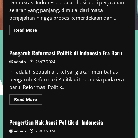
Demokrasi Indonesia adalah hasil dari perjalanan
sejarah yang panjang, dimulai dari masa
penjajahan hingga proses kemerdekaan dan...
Read
Read More
more
Politik
about
Sejarah
dan
Perkembangan
Pengaruh Reformasi Politik di Indonesia Era Baru
Demokrasi
Indonesia
admin
26/07/2024
Ini adalah sebuah artikel yang akan membahas
pengaruh Reformasi Politik di Indonesia pada era
baru. Reformasi Politik...
Read
Read More
more
Politik
about
Pengaruh
Reformasi
Politik
Pengertian Hak Asasi Politik di Indonesia
di
Indonesia
admin
25/07/2024
Era
Baru