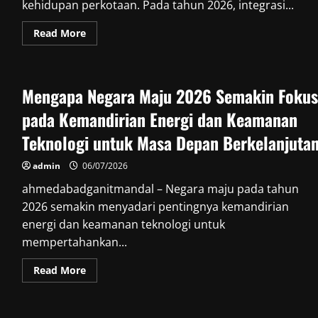
kehidupan perkotaan. Pada tahun 2026, integrasi...
Read
Read More
more
about
Kota
Pintar
di
Mengapa Negara Maju 2026 Semakin Fokus
Negara
Maju
2026:
pada Kemandirian Energi dan Keamanan
Mengintegrasikan
AI,
Teknologi untuk Masa Depan Berkelanjuta
Transportasi
Otonom,
dan
admin
06/07/2026
Energi
Berkelanjutan
ahmedabadganitmandal – Negara maju pada tahun
2026 semakin menyadari pentingnya kemandirian
energi dan keamanan teknologi untuk
mempertahankan...
Read
Read More
more
about
Mengapa
Negara