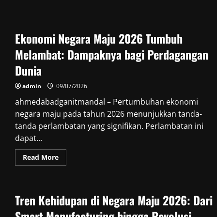
Ekonomi Negara Maju 2026 Tumbuh
Melambat: Dampaknya bagi Perdagangan
Dunia
admin
09/07/2026
ahmedabadganitmandal – Pertumbuhan ekonomi
negara maju pada tahun 2026 menunjukkan tanda-
tanda perlambatan yang signifikan. Perlambatan ini
dapat...
Read
Read More
more
about
Ekonomi
Negara
Maju
Tren Kehidupan di Negara Maju 2026: Dari
2026
Tumbuh
Melambat:
Smart Manufacturing hingga Revolusi