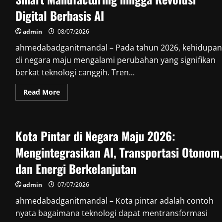
Dampaknya
bagi
Digital Berbasis AI
Perdagangan
Dunia
admin
08/07/2026
ahmedabadganitmandal – Pada tahun 2026, kehidupan
di negara maju mengalami perubahan yang signifikan
berkat teknologi canggih. Tren...
Read
Read More
more
about
Tren
Kehidupan
di
Kota Pintar di Negara Maju 2026:
Negara
Maju
2026:
Mengintegrasikan AI, Transportasi Otonom
Dari
Smart
dan Energi Berkelanjutan
Manufacturing
hingga
Revolusi
admin
07/07/2026
Digital
Berbasis
ahmedabadganitmandal – Kota pintar adalah contoh
AI
nyata bagaimana teknologi dapat mentransformasi