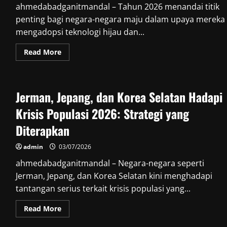
2026
ahmedabadganitmandal – Tahun 2026 menandai titik
penting bagi negara-negara maju dalam upaya mereka
mengadopsi teknologi hijau dan...
Read
Read More
more
about
Teknologi
Hijau
Negara
Jerman, Jepang, dan Korea Selatan Hadapi
Maju
2026:
Mencapai
Krisis Populasi 2026: Strategi yang
Rekor
Investasi
Diterapkan
Energi
Bersih
Tertinggi
admin
03/07/2026
ahmedabadganitmandal – Negara-negara seperti
Jerman, Jepang, dan Korea Selatan kini menghadapi
tantangan serius terkait krisis populasi yang...
Read
Read More
more
about