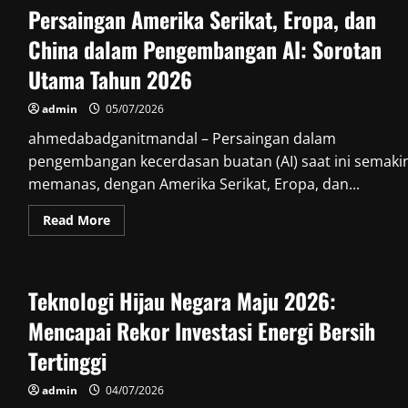
Maju
Persaingan Amerika Serikat, Eropa, dan
2026
Semakin
Fokus
China dalam Pengembangan AI: Sorotan
pada
Kemandirian
Utama Tahun 2026
Energi
dan
Keamanan
admin
05/07/2026
Teknologi
untuk
ahmedabadganitmandal – Persaingan dalam
Masa
Depan
pengembangan kecerdasan buatan (AI) saat ini semaki
Berkelanjutan
memanas, dengan Amerika Serikat, Eropa, dan...
Read
Read More
more
about
Persaingan
Amerika
Serikat,
Teknologi Hijau Negara Maju 2026:
Eropa,
dan
China
Mencapai Rekor Investasi Energi Bersih
dalam
Pengembangan
Tertinggi
AI:
Sorotan
Utama
admin
04/07/2026
Tahun