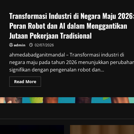
Jerman,
Jepang,
dan
Transformasi Industri di Negara Maju 2026
Korea
Selatan
Hadapi
Peran Robot dan AI dalam Menggantikan
Krisis
Populasi
Jutaan Pekerjaan Tradisional
2026:
Strategi
yang
admin
02/07/2026
Diterapkan
ahmedabadganitmandal – Transformasi industri di
negara maju pada tahun 2026 menunjukkan perubaha
signifikan dengan pengenalan robot dan...
Read
Read More
more
about
Transformasi
Industri
di
Negara
Maju
2026:
Peran
Robot
dan
AI