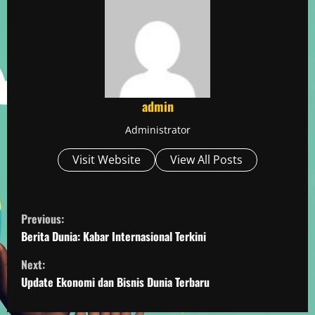
admin
Administrator
Visit Website
View All Posts
C
Previous:
o
Berita Dunia: Kabar Internasional Terkini
Next:
n
Update Ekonomi dan Bisnis Dunia Terbaru
t