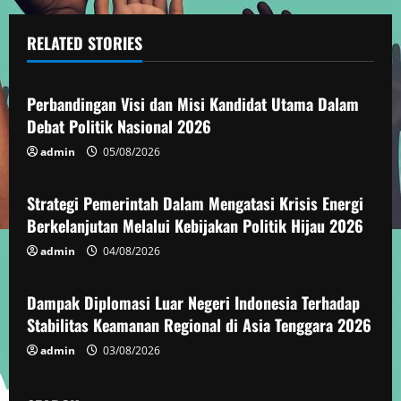
i
RELATED STORIES
n
Berita Dunia
u
Perbandingan Visi dan Misi Kandidat Utama Dalam
e
Debat Politik Nasional 2026
admin
05/08/2026
Berita Dunia
R
e
Strategi Pemerintah Dalam Mengatasi Krisis Energi
Berkelanjutan Melalui Kebijakan Politik Hijau 2026
a
admin
04/08/2026
Berita Dunia
d
Dampak Diplomasi Luar Negeri Indonesia Terhadap
i
Stabilitas Keamanan Regional di Asia Tenggara 2026
n
admin
03/08/2026
g