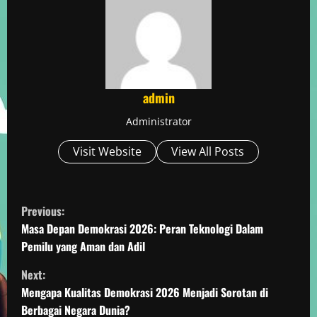
admin
Administrator
Visit Website
View All Posts
C
Previous:
o
Masa Depan Demokrasi 2026: Peran Teknologi Dalam
Pemilu yang Aman dan Adil
n
Next:
t
Mengapa Kualitas Demokrasi 2026 Menjadi Sorotan di
Berbagai Negara Dunia?