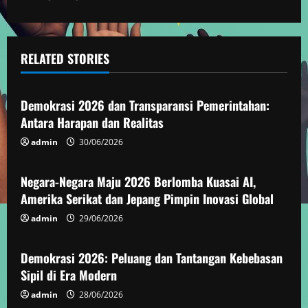
i
n
u
RELATED STORIES
Demokrasi
e
Demokrasi 2026 dan Transparansi Pemerintahan:
R
Antara Harapan dan Realitas
e
admin
30/06/2026
Demokrasi
a
Negara-Negara Maju 2026 Berlomba Kuasai AI,
Amerika Serikat dan Jepang Pimpin Inovasi Global
d
admin
29/06/2026
Demokrasi
i
Demokrasi 2026: Peluang dan Tantangan Kebebasan
n
Sipil di Era Modern
g
admin
28/06/2026