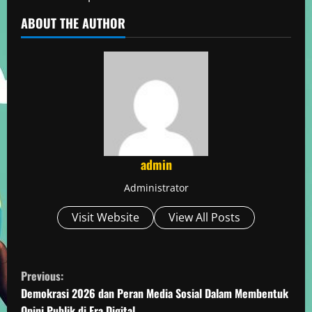
ABOUT THE AUTHOR
admin
Administrator
Visit Website
View All Posts
C
Previous:
o
Demokrasi 2026 dan Peran Media Sosial Dalam Membentuk
Opini Publik di Era Digital