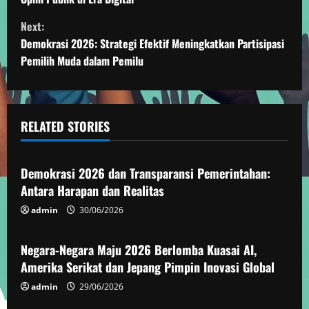
n
Next:
t
Demokrasi 2026: Strategi Efektif Meningkatkan Partisipasi
Pemilih Muda dalam Pemilu
i
n
u
RELATED STORIES
Demokrasi
e
Demokrasi 2026 dan Transparansi Pemerintahan:
R
Antara Harapan dan Realitas
e
admin
30/06/2026
Demokrasi
a
Negara-Negara Maju 2026 Berlomba Kuasai AI,
Amerika Serikat dan Jepang Pimpin Inovasi Global
d
admin
29/06/2026
Demokrasi
i