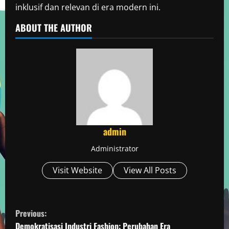
inklusif dan relevan di era modern ini.
ABOUT THE AUTHOR
admin
Administrator
Visit Website
View All Posts
C
Previous:
Demokratisasi Industri Fashion: Perubahan Era