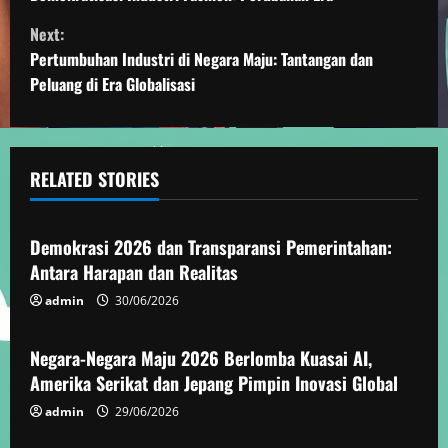
o
Next:
n
Pertumbuhan Industri di Negara Maju: Tantangan dan
t
Peluang di Era Globalisasi
i
n
RELATED STORIES
Demokrasi
u
e
Demokrasi 2026 dan Transparansi Pemerintahan:
Antara Harapan dan Realitas
R
admin
30/06/2026
Demokrasi
e
Negara-Negara Maju 2026 Berlomba Kuasai AI,
a
Amerika Serikat dan Jepang Pimpin Inovasi Global
d
admin
29/06/2026
Demokrasi