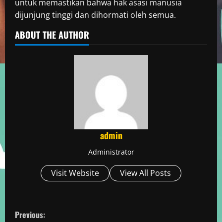
untuk memastikan bahwa hak asasi manusia
dijunjung tinggi dan dihormati oleh semua.
ABOUT THE AUTHOR
admin
Administrator
Visit Website
View All Posts
C
Previous: